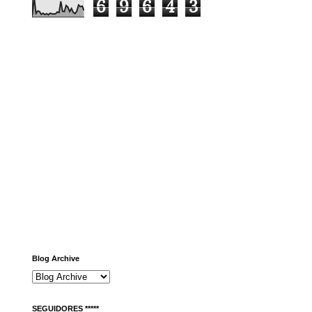
6
9
6
4
3
Blog Archive
SEGUIDORES *****