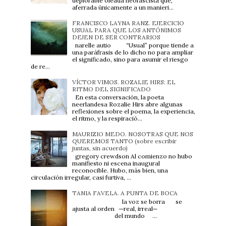
deplorable oleada neofascista que,
aferrada únicamente a un manieri...
FRANCISCO LAYNA RANZ. EJERCICIO
USUAL PARA QUE LOS ANTÓNIMOS
DEJEN DE SER CONTRARIOS
narelle autio “Usual” porque tiende a
una paráfrasis de lo dicho no para ampliar
el significado, sino para asumir el riesgo
de re...
VÍCTOR VIMOS. ROZALIE HIRS: EL
RITMO DEL SIGNIFICADO
En esta conversación, la poeta
neerlandesa Rozalie Hirs abre algunas
reflexiones sobre el poema, la experiencia,
el ritmo, y la respiració...
MAURIZIO MEDO. NOSOTRAS QUE NOS
QUEREMOS TANTO (sobre escribir
juntas, sin acuerdo)
gregory crewdson Al comienzo no hubo
manifiesto ni escena inaugural
reconocible. Hubo, más bien, una
circulación irregular, casi furtiva, ...
TANIA FAVELA. A PUNTA DE BOCA
la voz se borra se
ajusta al orden ─real, irreal─
del mundo ...