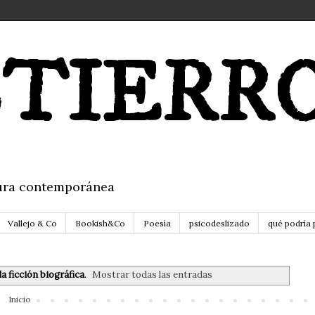
TIERR
itura contemporánea
Vallejo & Co
Bookish&Co
Poesía
psicodeslizado
qué podría 
la ficción biográfica
.
Mostrar todas las entradas
Inicio