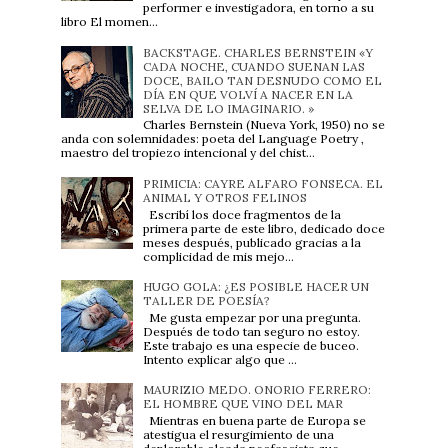
performer e investigadora, en torno a su
libro El momen...
BACKSTAGE. CHARLES BERNSTEIN «Y
CADA NOCHE, CUANDO SUENAN LAS
DOCE, BAILO TAN DESNUDO COMO EL
DÍA EN QUE VOLVÍ A NACER EN LA
SELVA DE LO IMAGINARIO. »
Charles Bernstein (Nueva York, 1950) no se
anda con solemnidades: poeta del Language Poetry ,
maestro del tropiezo intencional y del chist...
PRIMICIA: CAYRE ALFARO FONSECA. EL
ANIMAL Y OTROS FELINOS
Escribí los doce fragmentos de la
primera parte de este libro, dedicado doce
meses después, publicado gracias a la
complicidad de mis mejo...
HUGO GOLA: ¿ES POSIBLE HACER UN
TALLER DE POESÍA?
Me gusta empezar por una pregunta.
Después de todo tan seguro no estoy.
Este trabajo es una especie de buceo.
Intento explicar algo que ...
MAURIZIO MEDO. ONORIO FERRERO:
EL HOMBRE QUE VINO DEL MAR
Mientras en buena parte de Europa se
atestigua el resurgimiento de una