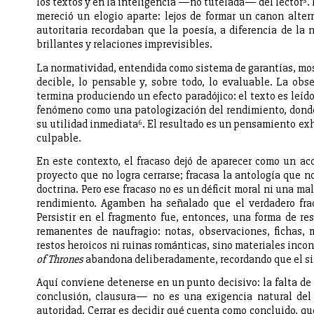
los textos y en la inteligencia —no tutelada— del lector⁵.
mereció un elogio aparte: lejos de formar un canon altern
autoritaria recordaban que la poesía, a diferencia de la
brillantes y relaciones imprevisibles.
La normatividad, entendida como sistema de garantías, mostr
decible, lo pensable y, sobre todo, lo evaluable. La obse
termina produciendo un efecto paradójico: el texto es leí
fenómeno como una patologización del rendimiento, donde 
su utilidad inmediata⁶. El resultado es un pensamiento ex
culpable.
En este contexto, el fracaso dejó de aparecer como un ac
proyecto que no logra cerrarse; fracasa la antología que n
doctrina. Pero ese fracaso no es un déficit moral ni una mal
rendimiento. Agamben ha señalado que el verdadero frac
Persistir en el fragmento fue, entonces, una forma de re
remanentes de naufragio: notas, observaciones, fichas, 
restos heroicos ni ruinas románticas, sino materiales inco
of Thrones
abandona deliberadamente, recordando que el sis
Aquí conviene detenerse en un punto decisivo: la falta de 
conclusión, clausura— no es una exigencia natural del 
autoridad. Cerrar es decidir qué cuenta como concluido, qu