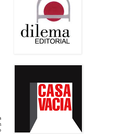
a
n
o