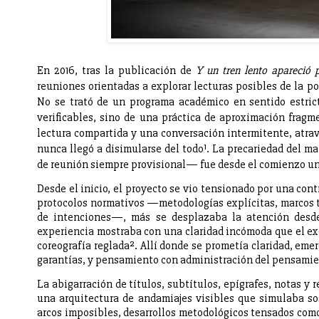
En 2016, tras la publicación de
Y un tren lento apareció 
reuniones orientadas a explorar lecturas posibles de la 
No se trató de un programa académico en sentido estric
verificables, sino de una práctica de aproximación fragme
lectura compartida y una conversación intermitente, atrav
nunca llegó a disimularse del todo¹. La precariedad del ma
de reunión siempre provisional— fue desde el comienzo una
Desde el inicio, el proyecto se vio tensionado por una cont
protocolos normativos —metodologías explícitas, marcos te
de intenciones—, más se desplazaba la atención desde 
experiencia mostraba con una claridad incómoda que el exce
coreografía reglada². Allí donde se prometía claridad, eme
garantías, y pensamiento con administración del pensamie
La abigarración de títulos, subtítulos, epígrafes, notas y
una arquitectura de andamiajes visibles que simulaba so
arcos imposibles, desarrollos metodológicos tensados com