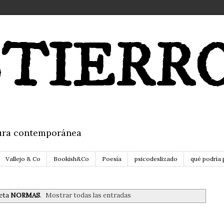
TIERR
itura contemporánea
Vallejo & Co
Bookish&Co
Poesía
psicodeslizado
qué podría 
ueta
NORMAS
.
Mostrar todas las entradas