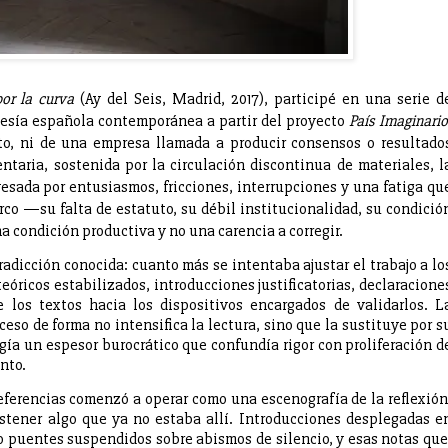
por la curva
(Ay del Seis, Madrid, 2017), participé en una serie d
poesía española contemporánea a partir del proyecto
País Imaginario
to, ni de una empresa llamada a producir consensos o resultado
ntaria, sostenida por la circulación discontinua de materiales, l
esada por entusiasmos, fricciones, interrupciones y una fatiga qu
rco —su falta de estatuto, su débil institucionalidad, su condició
 condición productiva y no una carencia a corregir.
radicción conocida: cuanto más se intentaba ajustar el trabajo a lo
óricos estabilizados, introducciones justificatorias, declaracione
los textos hacia los dispositivos encargados de validarlos. L
so de forma no intensifica la lectura, sino que la sustituye por s
rgía un espesor burocrático que confundía rigor con proliferación d
nto.
 referencias comenzó a operar como una escenografía de la reflexión
stener algo que ya no estaba allí. Introducciones desplegadas e
o puentes suspendidos sobre abismos de silencio, y esas notas que