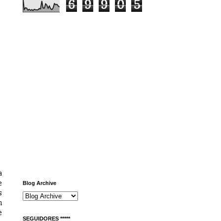
6
9
9
0
5
a
e
Blog Archive
s
n
e
SEGUIDORES *****