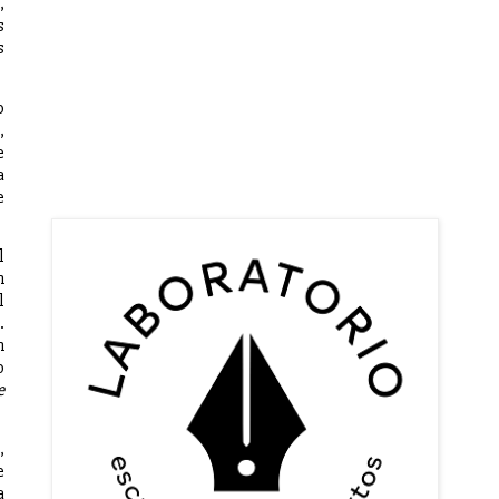
,
s
s
o
,
e
a
e
l
n
l
.
n
o
e
,
e
a