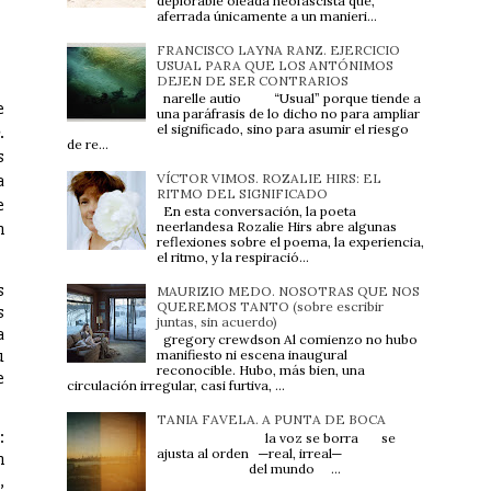
deplorable oleada neofascista que,
aferrada únicamente a un manieri...
FRANCISCO LAYNA RANZ. EJERCICIO
USUAL PARA QUE LOS ANTÓNIMOS
DEJEN DE SER CONTRARIOS
narelle autio “Usual” porque tiende a
e
una paráfrasis de lo dicho no para ampliar
el significado, sino para asumir el riesgo
.
de re...
s
VÍCTOR VIMOS. ROZALIE HIRS: EL
a
RITMO DEL SIGNIFICADO
e
En esta conversación, la poeta
n
neerlandesa Rozalie Hirs abre algunas
reflexiones sobre el poema, la experiencia,
el ritmo, y la respiració...
s
MAURIZIO MEDO. NOSOTRAS QUE NOS
QUEREMOS TANTO (sobre escribir
s
juntas, sin acuerdo)
a
gregory crewdson Al comienzo no hubo
u
manifiesto ni escena inaugural
reconocible. Hubo, más bien, una
e
circulación irregular, casi furtiva, ...
TANIA FAVELA. A PUNTA DE BOCA
:
la voz se borra se
ajusta al orden ─real, irreal─
n
del mundo ...
,