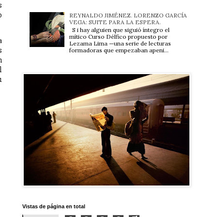
s
o
REYNALDO JIMÉNEZ. LORENZO GARCÍA
VEGA: SUITE PARA LA ESPERA.
S i hay alguien que siguió íntegro el
mítico Curso Délfico propuesto por
a
Lezama Lima —una serie de lecturas
s
formadoras que empezaban apeni...
n
l
u
Vistas de página en total