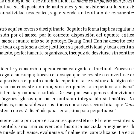
 La antología de José Antonio Llera,
La noche es un pájaro azul
(2023)
ativo, su disposición de materiales y su resistencia a la síntesi
 normatividad académica, sigue siendo un territorio de remanente
ó aquí su reverso disciplinario. Regular la forma implica regular l
sión por el marco, por la correcta disposición del aparato crítico
do menos cuanto más se lo protege. Byung-Chul Han ha descrito est
toda experiencia debe justificar su productividad y toda escritur
hausto, perfectamente organizado, incapaz de desviarse sin sentirs
cidente y comenzó a operar como categoría estructural. Fracasa e
o agota su campo; fracasa el ensayo que se resiste a convertirse e
a praxis: es el punto donde la experiencia se sustrae a la lógica de
aso no consiste en errar, sino en perder la experiencia misma⁷
sistencia y no una coartada. De ese proceso apenas sobreviviero
márgenes, glosas que no encontraron integración sistemática. N
nclusos, comparables a esas líneas narrativas secundarias que
Gam
tema no está diseñado para cerrar, sino para perpetuarse⁸.
cierre como principio ético antes que estético. El cierre —síntesis
sentido, sino una convención histórica asociada a regímenes d
é puede archivarse, evaluarse y, finalmente, capitalizarse. La étic