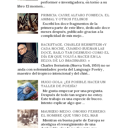
performer e investigadora, en torno a su
libro El momen...
PRIMICIA: CAYRE ALFARO FONSECA. EL
ANIMAL Y OTROS FELINOS
Escribí los doce fragmentos de la
primera parte de este libro, dedicado doce
meses después, publicado gracias a la
complicidad de mis mejo...
BACKSTAGE. CHARLES BERNSTEIN «Y
CADA NOCHE, CUANDO SUENAN LAS
DOCE, BAILO TAN DESNUDO COMO EL
DÍA EN QUE VOLVÍ A NACER EN LA
SELVA DE LO IMAGINARIO. »
Charles Bernstein (Nueva York, 1950) no se
anda con solemnidades: poeta del Language Poetry ,
maestro del tropiezo intencional y del chist...
HUGO GOLA: ¿ES POSIBLE HACER UN
TALLER DE POESÍA?
Me gusta empezar por una pregunta.
Después de todo tan seguro no estoy.
Este trabajo es una especie de buceo.
Intento explicar algo que ...
MAURIZIO MEDO. ONORIO FERRERO:
EL HOMBRE QUE VINO DEL MAR
Mientras en buena parte de Europa se
atestigua el resurgimiento de una