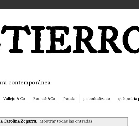
TIERR
itura contemporánea
Vallejo & Co
Bookish&Co
Poesía
psicodeslizado
qué podría 
a Carolina Zegarra
.
Mostrar todas las entradas