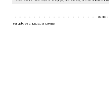
Labels:
Ana Carolina Zegarra
,
Arequipa
,
Fred Herzog
,
POESÍA
,
Speed en Con
Inicio
Suscribirse a:
Entradas (Atom)