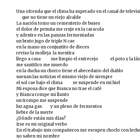
Una ofrenda que el clima ha superado en el canal de televis
que no tiene un viejo alcalde
La nación tomo un cementerio de buses
el dolor de pezuña me cruje en la caracola
y adentro en las panzas fermentadas
un bruto jugo de triple N cae
en la mano un conjuntito de dieces
reviso la molleja la mentira
llego a casa me limpio el entrecejo el poto y la lá
me santifico me muerdo
en la ducha un chorro tiene el abecedario del diablo
suenan las noticias el mismo viejo de siempre
el sol cae bajo el clima se suspende en mi hiel
Mi esposa dice que Bianca no trae el café
y Bianca rompe mi llanto
un trompo me suspende
luz agua gas y un pleno de fermentos
liebre de la suerte
¿Dónde están mis días?
Irse es mi original verbo
En el trabajo mis compañeros me escupen choclo con lech
no saben mi nombre