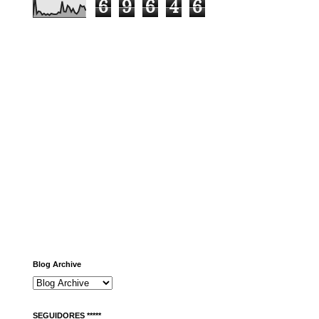
6
9
6
4
6
Blog Archive
SEGUIDORES *****