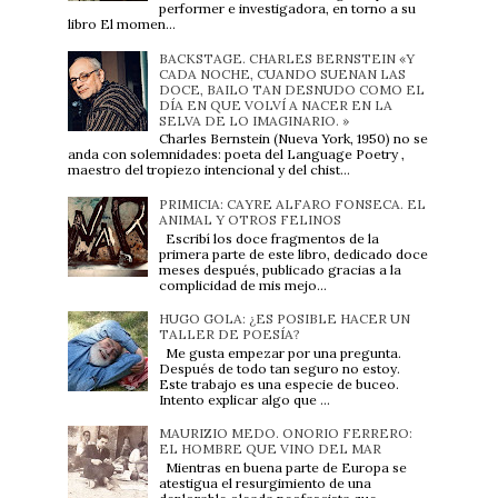
performer e investigadora, en torno a su
libro El momen...
BACKSTAGE. CHARLES BERNSTEIN «Y
CADA NOCHE, CUANDO SUENAN LAS
DOCE, BAILO TAN DESNUDO COMO EL
DÍA EN QUE VOLVÍ A NACER EN LA
SELVA DE LO IMAGINARIO. »
Charles Bernstein (Nueva York, 1950) no se
anda con solemnidades: poeta del Language Poetry ,
maestro del tropiezo intencional y del chist...
PRIMICIA: CAYRE ALFARO FONSECA. EL
ANIMAL Y OTROS FELINOS
Escribí los doce fragmentos de la
primera parte de este libro, dedicado doce
meses después, publicado gracias a la
complicidad de mis mejo...
HUGO GOLA: ¿ES POSIBLE HACER UN
TALLER DE POESÍA?
Me gusta empezar por una pregunta.
Después de todo tan seguro no estoy.
Este trabajo es una especie de buceo.
Intento explicar algo que ...
MAURIZIO MEDO. ONORIO FERRERO:
EL HOMBRE QUE VINO DEL MAR
Mientras en buena parte de Europa se
atestigua el resurgimiento de una