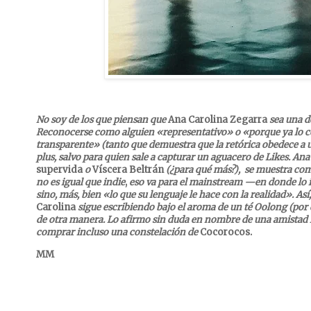
No soy de los que piensan que
Ana Carolina Zegarra
sea una d
Reconocerse como alguien «representativo» o «porque ya lo 
transparente» (tanto que demuestra que la retórica obedece a un
plus, salvo para quien sale a capturar un aguacero de Likes. Ana
supervida
o
Víscera Beltrán
(¿para qué más?), se muestra com
no es igual que
indie
,
eso va para el mainstream —en donde lo im
sino, más, bien «lo que su lenguaje le hace con la realidad».
Así
Carolina
sigue escribiendo bajo el aroma de un té Oolong (por 
de otra manera. Lo afirmo sin duda en nombre de una amistad i
comprar incluso una constelación de
Cocorocos.
MM