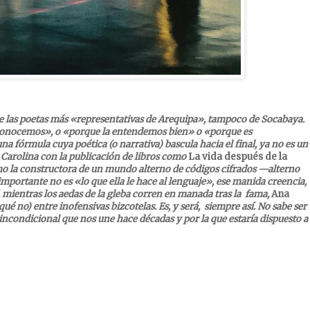
e las poetas más «representativas de Arequipa», tampoco de Socabaya.
conocemos», o «porque la entendemos bien» o «porque es
a fórmula cuya poética (o narrativa) bascula hacia el final, ya no es un
 Carolina c
on la publicación de libros como
La vida después de la
o la constructora de un mundo alterno de códigos cifrados —alterno
portante no es «lo que ella le hace al lenguaje», ese manida creencia,
, mientras los aedas de la gleba corren en manada tras la fama,
Ana
qué no) entre inofensivas bizcotelas. Es,
y será, siempre así. No sabe ser
ncondicional que nos une hace décadas y por la que estaría dispuesto a