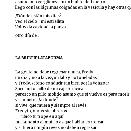
asumo una vergüenza en un bañito de 1 metro
llego con las lágrimas colgadas en la vesícula y hay otras qu
¿Dónde están mis días?
Veo el cielo mi estrellita
Volteo la cavidad la panza
otro día de .
LA MULTIPLATAFORMA
La gente no debe regresar nunca, Fredy
un día y no a la vez, un kilo y no toneladas
y Fredy, ¿cómo conducir tan bien por la Vengoa?
Saco un tornillo de mi caja torácica
parezco un pillo molido asumo que sí vuelve es para morir
y si mueres ¿a dónde?
si vive, que muera y siempre al revés.
Fredyto, obras sin obreros
ubico tu trope en aquí
me lamento el mute o es que hablar es roncar
y si fuera ningún revés no deben regresar