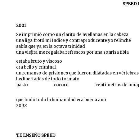
SPEED 
2001
Se imprimió como un clarito de avellanas en la cabeza
una liga frotó mi índice y contraproducente yo relinché
sabía que ya en la octava trinidad
una viejita me regalaba refrescos por una sonrisa tibia
estaba bruto y viscoso
era bello y criminal
un remanso de prisiones que fueron dilatadas en vértebras
las libertades de todo formato
pasto cocoro centímetros de amap
que lindo todo la humanidad era buena año
2098
TE ENSEÑO SPEED