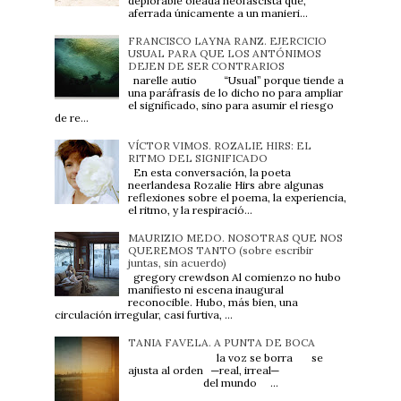
deplorable oleada neofascista que,
aferrada únicamente a un manieri...
FRANCISCO LAYNA RANZ. EJERCICIO
USUAL PARA QUE LOS ANTÓNIMOS
DEJEN DE SER CONTRARIOS
narelle autio “Usual” porque tiende a
una paráfrasis de lo dicho no para ampliar
el significado, sino para asumir el riesgo
de re...
VÍCTOR VIMOS. ROZALIE HIRS: EL
RITMO DEL SIGNIFICADO
En esta conversación, la poeta
neerlandesa Rozalie Hirs abre algunas
reflexiones sobre el poema, la experiencia,
el ritmo, y la respiració...
MAURIZIO MEDO. NOSOTRAS QUE NOS
QUEREMOS TANTO (sobre escribir
juntas, sin acuerdo)
gregory crewdson Al comienzo no hubo
manifiesto ni escena inaugural
reconocible. Hubo, más bien, una
circulación irregular, casi furtiva, ...
TANIA FAVELA. A PUNTA DE BOCA
la voz se borra se
ajusta al orden ─real, irreal─
del mundo ...