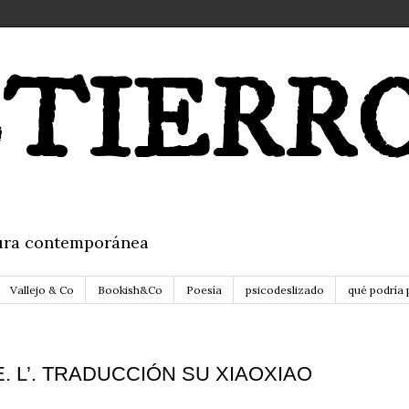
TIERR
itura contemporánea
Vallejo & Co
Bookish&Co
Poesía
psicodeslizado
qué podría 
E. L’. TRADUCCIÓN SU XIAOXIAO