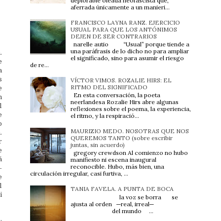
deplorable oleada neofascista que,
aferrada únicamente a un manieri...
FRANCISCO LAYNA RANZ. EJERCICIO
USUAL PARA QUE LOS ANTÓNIMOS
DEJEN DE SER CONTRARIOS
narelle autio “Usual” porque tiende a
una paráfrasis de lo dicho no para ampliar
.
el significado, sino para asumir el riesgo
e
de re...
a
s
VÍCTOR VIMOS. ROZALIE HIRS: EL
RITMO DEL SIGNIFICADO
e
En esta conversación, la poeta
n
neerlandesa Rozalie Hirs abre algunas
l
reflexiones sobre el poema, la experiencia,
e
el ritmo, y la respiració...
o
MAURIZIO MEDO. NOSOTRAS QUE NOS
.
QUEREMOS TANTO (sobre escribir
r
juntas, sin acuerdo)
e
gregory crewdson Al comienzo no hubo
á
manifiesto ni escena inaugural
reconocible. Hubo, más bien, una
-
circulación irregular, casi furtiva, ...
e
l
TANIA FAVELA. A PUNTA DE BOCA
i
la voz se borra se
ajusta al orden ─real, irreal─
del mundo ...
.