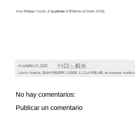
Jean-Philippe Cazier,
L’ La phrase. L’
(Éditions Al Dante, 2016)
on
octubre 17, 2025
Labels:
francia
,
JEAN-PHILIPPE CAZIER
,
L’
,
L’ LA PHRASE
,
su xiaoxiao
,
traducc
No hay comentarios:
Publicar un comentario