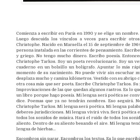
Comienza a escribir en París en 1990 y se elige un nombre. 
Luego descuida los vínculos a veces para escribir otro
Christophe. Nacido en Marsella el 15 de septiembre de 1964
persona instalada en las corrientes de pensamiento. Escribe 
y griego. No tengo mucho dinero. Escribo poesía. Entonces
Christophe Tarkos. Soy un poeta revolucionario. Soy un ve
cuaderno en un bolsillo un bolígrafo. Apuntar lo más ráp
momento de su nacimiento. No puede vivir sin escuchar mú
desplaza mucho y camina kilómetros. Vestido con su abrigo 
otra cosa más que ser poeta. Escribe Christophe Tarkos. Su 
Improvisaciones de las que quedan algunos rastros. Es lo que
un libro porque hago poesía. Mi lengua será poética se conv
dice. Poemas que ya no tendrán nombres. Eso seguirá. No 
Christophe Tarkos. Mi lengua será poética. Mi lengua palabr
deberes-jurisdicciones. Mi lengua vivirá viva. Será poética e
todos los sonidos de música. Hará el ruido de todos los soni
aliento. Dentro de su aliento besando el aire. Mi lengua te
lengua de hierbas…
Escombros sin parar. Escombros los textos. Es lo que escrib