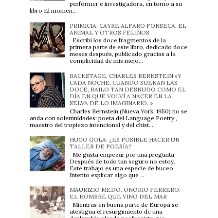
performer e investigadora, en torno a su
libro El momen...
PRIMICIA: CAYRE ALFARO FONSECA. EL
ANIMAL Y OTROS FELINOS
Escribí los doce fragmentos de la
primera parte de este libro, dedicado doce
meses después, publicado gracias a la
complicidad de mis mejo...
BACKSTAGE. CHARLES BERNSTEIN «Y
CADA NOCHE, CUANDO SUENAN LAS
DOCE, BAILO TAN DESNUDO COMO EL
DÍA EN QUE VOLVÍ A NACER EN LA
SELVA DE LO IMAGINARIO. »
Charles Bernstein (Nueva York, 1950) no se
anda con solemnidades: poeta del Language Poetry ,
maestro del tropiezo intencional y del chist...
HUGO GOLA: ¿ES POSIBLE HACER UN
TALLER DE POESÍA?
Me gusta empezar por una pregunta.
Después de todo tan seguro no estoy.
Este trabajo es una especie de buceo.
Intento explicar algo que ...
MAURIZIO MEDO. ONORIO FERRERO:
EL HOMBRE QUE VINO DEL MAR
Mientras en buena parte de Europa se
atestigua el resurgimiento de una