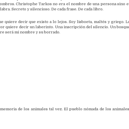
escombros. Christophe Tarkos no era el nombre de una persona sino e
abra. Secreto y silencioso. De cada frase. De cada libro.
 quiere decir que existo a lo lejos. Soy lisboeta, maltés y griego. L
itor quiere decir un laberinto. Una inscripción del silencio. Un bosqu
re será mi nombre y su borrado.
a memoria de los animales tal vez. El pueblo nómada de los animales