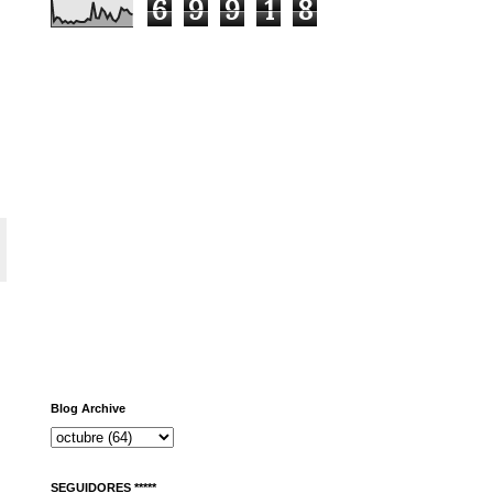
6
9
9
1
8
Blog Archive
SEGUIDORES *****