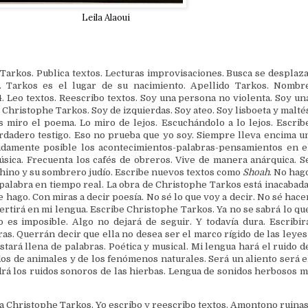
Leila Alaoui
Tarkos. Publica textos. Lecturas improvisaciones. Busca se desplaza
s. Tarkos es el lugar de su nacimiento. Apellido Tarkos. Nombr
. Leo textos. Reescribo textos. Soy una persona no violenta. Soy un
Christophe Tarkos. Soy de izquierdas. Soy ateo. Soy lisboeta y malté
 miro el poema. Lo miro de lejos. Escuchándolo a lo lejos. Escrib
rdadero testigo. Eso no prueba que yo soy. Siempre lleva encima u
idamente posible los acontecimientos-palabras-pensamientos en e
sica. Frecuenta los cafés de obreros. Vive de manera anárquica. S
chino y su sombrero judío. Escribe nuevos textos como
Shoah
. No hag
palabra en tiempo real. La obra de Christophe Tarkos está inacabada
 hago. Con miras a decir poesía. No sé lo que voy a decir. No sé hace
ertirá en mi lengua. Escribe Christophe Tarkos. Ya no se sabrá lo qu
es imposible. Algo no dejará de seguir. Y todavía dura. Escribir
as. Querrán decir que ella no desea ser el marco rígido de las leyes
stará llena de palabras. Poética y musical. Mi lengua hará el ruido d
dos de animales y de los fenómenos naturales. Será un aliento será e
ndrá los ruidos sonoros de las hierbas. Lengua de sonidos herbosos m
ía Christophe Tarkos. Yo escribo y reescribo textos. Amontono ruinas