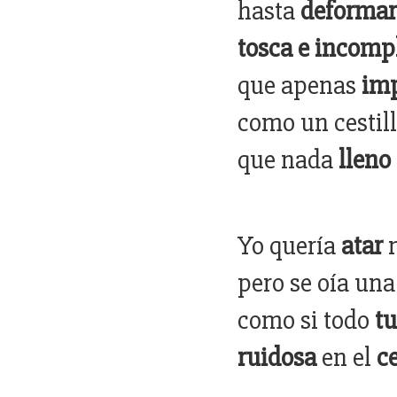
hasta
deforma
tosca e incomp
que apenas
im
como un cestil
que nada
lleno
Yo quería
atar
m
pero se oía un
como si todo
t
ruidosa
en el
c