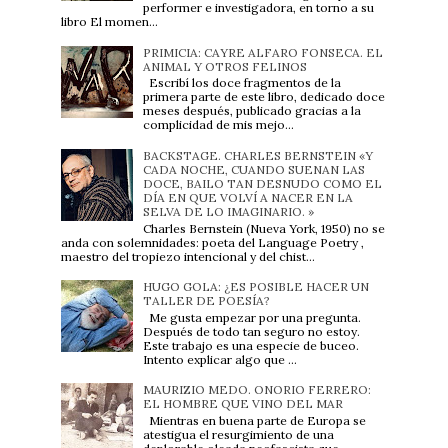
performer e investigadora, en torno a su
libro El momen...
PRIMICIA: CAYRE ALFARO FONSECA. EL
ANIMAL Y OTROS FELINOS
Escribí los doce fragmentos de la
primera parte de este libro, dedicado doce
meses después, publicado gracias a la
complicidad de mis mejo...
BACKSTAGE. CHARLES BERNSTEIN «Y
CADA NOCHE, CUANDO SUENAN LAS
DOCE, BAILO TAN DESNUDO COMO EL
DÍA EN QUE VOLVÍ A NACER EN LA
SELVA DE LO IMAGINARIO. »
Charles Bernstein (Nueva York, 1950) no se
anda con solemnidades: poeta del Language Poetry ,
maestro del tropiezo intencional y del chist...
HUGO GOLA: ¿ES POSIBLE HACER UN
TALLER DE POESÍA?
Me gusta empezar por una pregunta.
Después de todo tan seguro no estoy.
Este trabajo es una especie de buceo.
Intento explicar algo que ...
MAURIZIO MEDO. ONORIO FERRERO:
EL HOMBRE QUE VINO DEL MAR
Mientras en buena parte de Europa se
atestigua el resurgimiento de una