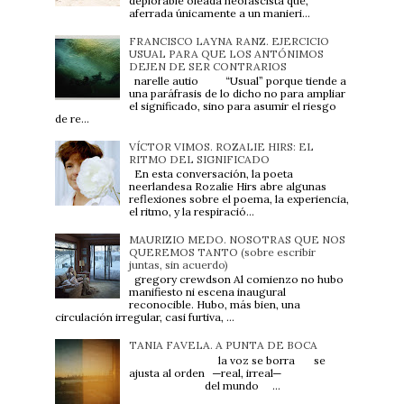
deplorable oleada neofascista que,
aferrada únicamente a un manieri...
FRANCISCO LAYNA RANZ. EJERCICIO
USUAL PARA QUE LOS ANTÓNIMOS
DEJEN DE SER CONTRARIOS
narelle autio “Usual” porque tiende a
una paráfrasis de lo dicho no para ampliar
el significado, sino para asumir el riesgo
de re...
VÍCTOR VIMOS. ROZALIE HIRS: EL
RITMO DEL SIGNIFICADO
En esta conversación, la poeta
neerlandesa Rozalie Hirs abre algunas
reflexiones sobre el poema, la experiencia,
el ritmo, y la respiració...
MAURIZIO MEDO. NOSOTRAS QUE NOS
QUEREMOS TANTO (sobre escribir
juntas, sin acuerdo)
gregory crewdson Al comienzo no hubo
manifiesto ni escena inaugural
reconocible. Hubo, más bien, una
circulación irregular, casi furtiva, ...
TANIA FAVELA. A PUNTA DE BOCA
la voz se borra se
ajusta al orden ─real, irreal─
del mundo ...