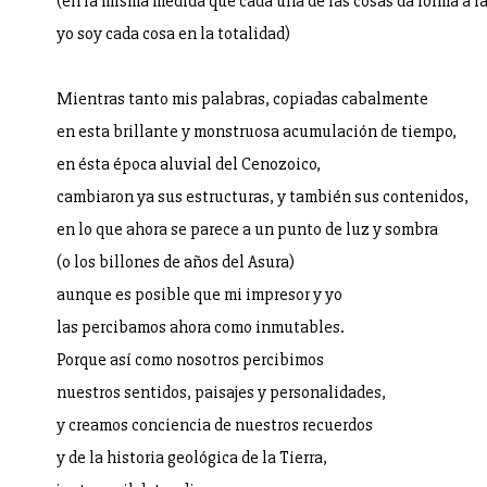
(en la misma medida que cada una de las cosas da forma a la
yo soy cada cosa en la totalidad)
Mientras tanto mis palabras, copiadas cabalmente
en esta brillante y monstruosa acumulación de tiempo,
en ésta época aluvial del Cenozoico,
cambiaron ya sus estructuras, y también sus contenidos,
en lo que ahora se parece a un punto de luz y sombra
(o los billones de años del Asura)
aunque es posible que mi impresor y yo
las percibamos ahora como inmutables.
Porque así como nosotros percibimos
nuestros sentidos, paisajes y personalidades,
y creamos conciencia de nuestros recuerdos
y de la historia geológica de la Tierra,