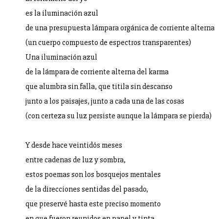
es la iluminación azul
de una presupuesta lámpara orgánica de corriente alterna
(un cuerpo compuesto de espectros transparentes)
Una iluminación azul
de la lámpara de corriente alterna del karma
que alumbra sin falla, que titila sin descanso
junto a los paisajes, junto a cada una de las cosas
(con certeza su luz persiste aunque la lámpara se pierda)
Y desde hace veintidós meses
entre cadenas de luz y sombra,
estos poemas son los bosquejos mentales
de la direcciones sentidas del pasado,
que preservé hasta este preciso momento
en que fueron reunidos en papel y tinta