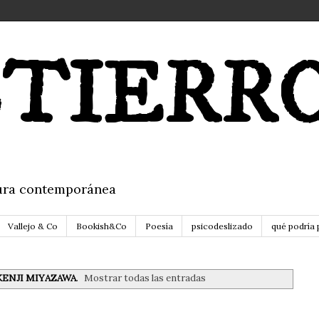
TIERR
itura contemporánea
Vallejo & Co
Bookish&Co
Poesía
psicodeslizado
qué podría 
KENJI MIYAZAWA
.
Mostrar todas las entradas