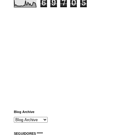
6
9
7
0
5
Blog Archive
SEGUIDORES *****