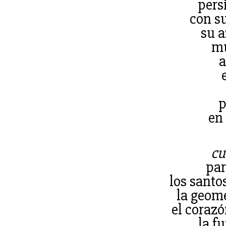
persi
con su
su a
mu
a
p
en 
cu
par
los santo
la geom
el corazó
la f