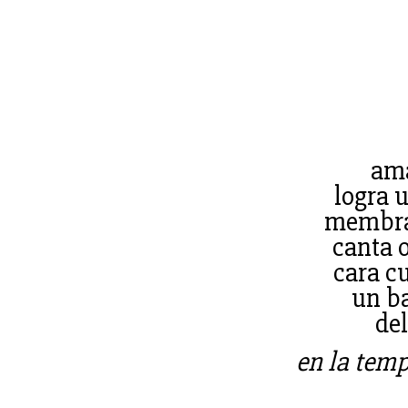
am
logra 
membra
canta 
cara c
un ba
del
en la temp