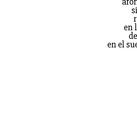
aro
s
en 
de
en el su