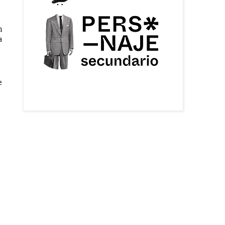
n
a
e