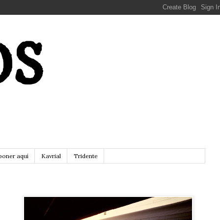
OS
poner aquí
Kavrial
Tridente