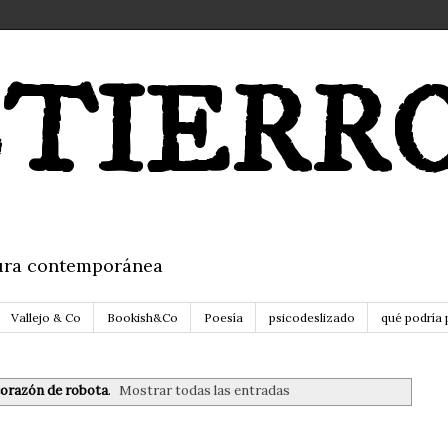
TIERR
itura contemporánea
Vallejo & Co
Bookish&Co
Poesía
psicodeslizado
qué podría 
orazón de robota
.
Mostrar todas las entradas