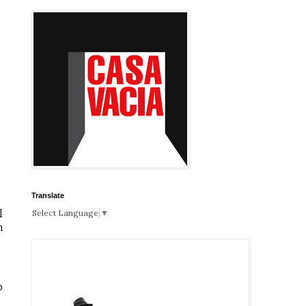
Translate
l
Select Language
▼
n
o